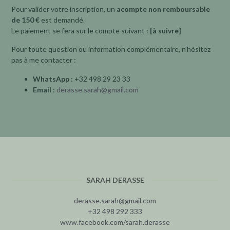
Pour valider votre inscription, un
acompte non remboursable
de 150 €
est demandé.
Le paiement se fera sur le compte suivant :
[à suivre]
Pour toute question ou information complémentaire, n’hésitez
pas à me contacter :
WhatsApp
: +32 498 29 23 33
Email
:
derasse.sarah@gmail.com
SARAH DERASSE
derasse.sarah@gmail.com
+32 498 292 333
www.facebook.com/sarah.derasse